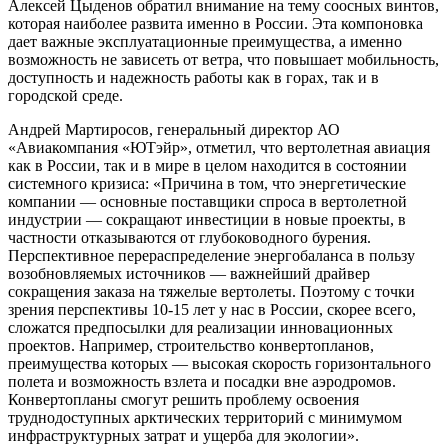
Алексей Цыденов обратил внимание на тему соосных винтов,
которая наиболее развита именно в России. Эта компоновка
дает важные эксплуатационные преимущества, а именно
возможность не зависеть от ветра, что повышает мобильность,
доступность и надежность работы как в горах, так и в
городской среде.
Андрей Мартиросов, генеральный директор АО
«Авиакомпания «ЮТэйр», отметил, что вертолетная авиация
как в России, так и в мире в целом находится в состоянии
системного кризиса: «Причина в том, что энергетические
компании — основные поставщики спроса в вертолетной
индустрии — сокращают инвестиции в новые проекты, в
частности отказываются от глубоководного бурения.
Перспективное перераспределение энергобаланса в пользу
возобновляемых источников — важнейший драйвер
сокращения заказа на тяжелые вертолеты. Поэтому с точки
зрения перспективы 10-15 лет у нас в России, скорее всего,
сложатся предпосылки для реализации инновационных
проектов. Например, строительство конвертопланов,
преимущества которых — высокая скорость горизонтального
полета и возможность взлета и посадки вне аэродромов.
Конвертоплaны смогут решить проблему освоения
труднодоступных арктических территорий с минимумом
инфраструктурных затрат и ущерба для экологии».