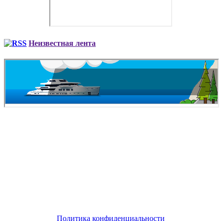
Неизвестная лента
Copyright © 2026. Деловая авиация AVIAV TM (Cofrance
SARL) — полный комплекс услуг бизнес авиации, заказ
самолета. Все опубликованные материалы Сайта защищены
законодательством об авторских правах, регламентом
интернациональных трактатов и являются интеллектуальной
собственностью. Частичное или полное копирование и/или
воспроизведение в любых целях может происходить только
при наличии письменной авторизации, в противном случае
может привести к возникновению гражданской или
уголовной ответственности
Политика конфиденциальности