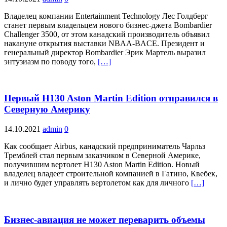
Владелец компании Entertainment Technology Лес Голдберг
станет первым владельцем нового бизнес-джета Bombardier
Challenger 3500, от этом канадский производитель объявил
накануне открытия выставки NBAA-BACE. Президент и
генеральный директор Bombardier Эрик Мартель выразил
энтузиазм по поводу того,
[…]
Первый H130 Aston Martin Edition отправился в
Северную Америку
14.10.2021
admin
0
Как сообщает Airbus, канадский предприниматель Чарльз
Тремблей стал первым заказчиком в Северной Америке,
получившим вертолет H130 Aston Martin Edition. Новый
владелец владеет строительной компанией в Гатино, Квебек,
и лично будет управлять вертолетом как для личного
[…]
Бизнес-авиация не может переварить объемы