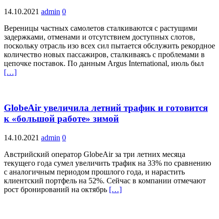
14.10.2021
admin
0
Вереницы частных самолетов сталкиваются с растущими
задержками, отменами и отсутствием доступных слотов,
поскольку отрасль изо всех сил пытается обслужить рекордное
количество новых пассажиров, сталкиваясь с проблемами в
цепочке поставок. По данным Argus International, июль был
[…]
GlobeAir увеличила летний трафик и готовится
к «большой работе» зимой
14.10.2021
admin
0
Австрийский оператор GlobeAir за три летних месяца
текущего года сумел увеличить трафик на 33% по сравнению
с аналогичным периодом прошлого года, и нарастить
клиентский портфель на 52%. Сейчас в компании отмечают
рост бронирований на октябрь
[…]