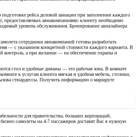
по подготовке рейса деловой авиации при заполнении каждого
уг, предоставляемых авиакомпаниями: клиенту необходимо
обходимый уровень обслуживания. Бронирование авиалайнера
 самолета сотрудники авиакомпаний готовы разработать
ремя — с указанием конкретной стоимости каждого варианта. В
й контроль, а при желании — на обеспечение охраны и
ются стол и удобные диваны — это рабочая зона. В комнате
омнате к услугам клиента мягкая и удобная мебель, столики,
вызова стюардессы. Получить информацию о маршруте
бельности для правительства, больших корпораций,
 бизнес-самолеты на 4-7 пассажиров доставят Вас в нужную