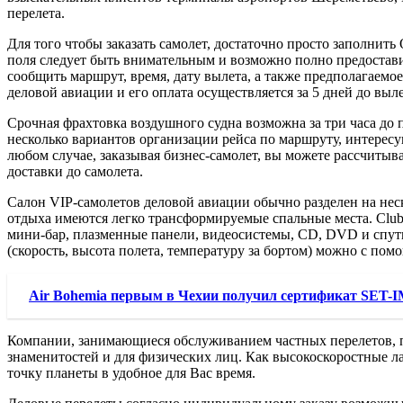
перелета.
Для того чтобы заказать самолет, достаточно просто заполнит
поля следует быть внимательным и возможно полно предостави
сообщить маршрут, время, дату вылета, а также предполагаемо
деловой авиации и его оплата осуществляется за 5 дней до выл
Срочная фрахтовка воздушного судна возможна за три часа до
несколько вариантов организации рейса по маршруту, интересу
любом случае, заказывая бизнес-самолет, вы можете рассчиты
доставки до самолета.
Салон VIP-самолетов деловой авиации обычно разделен на неск
отдыха имеются легко трансформируемые спальные места. Club-
мини-бар, плазменные панели, видеосистемы, CD, DVD и спут
(скорость, высота полета, температуру за бортом) можно с пом
Air Bohemia первым в Чехии получил сертификат SET-
Компании, занимающиеся обслуживанием частных перелетов, пр
знаменитостей и для физических лиц. Как высокоскоростные л
точку планеты в удобное для Вас время.