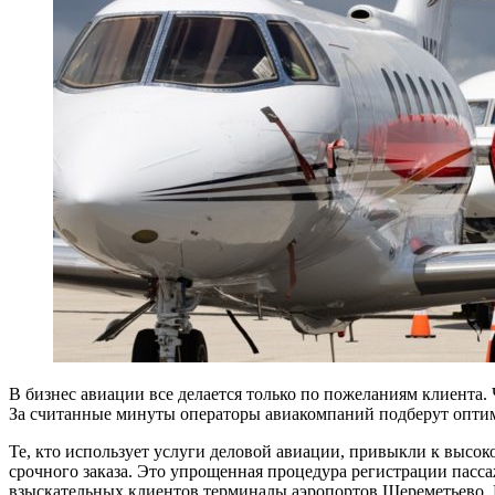
В бизнес авиации все делается только по пожеланиям клиента
За считанные минуты операторы авиакомпаний подберут оптим
Те, кто использует услуги деловой авиации, привыкли к высо
срочного заказа. Это упрощенная процедура регистрации пасс
взыскательных клиентов терминалы аэропортов Шереметьево, 