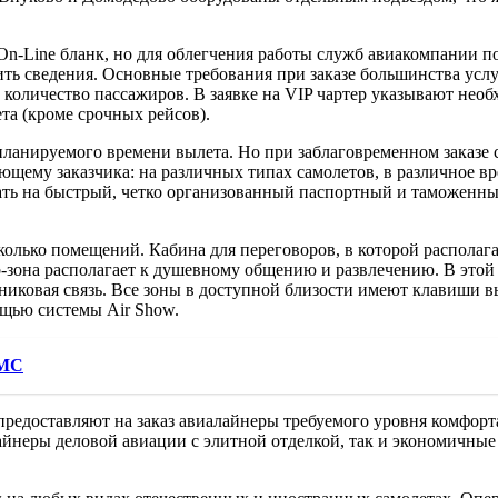
ь On-Line бланк, но для облегчения работы служб авиакомпании 
ть сведения. Основные требования при заказе большинства усл
е количество пассажиров. В заявке на VIP чартер указывают не
ета (кроме срочных рейсов).
 планируемого времени вылета. Но при заблаговременном заказе
ющему заказчика: на различных типах самолетов, в различное в
вать на быстрый, четко организованный паспортный и таможенны
олько помещений. Кабина для переговоров, в которой располага
зона располагает к душевному общению и развлечению. В этой к
никовая связь. Все зоны в доступной близости имеют клавиши 
ощью системы Air Show.
IMC
едоставляют на заказ авиалайнеры требуемого уровня комфорта
айнеры деловой авиации с элитной отделкой, так и экономичные