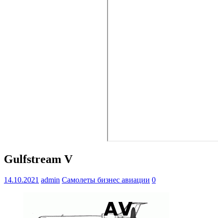
Gulfstream V
14.10.2021
admin
Самолеты бизнес авиации
0