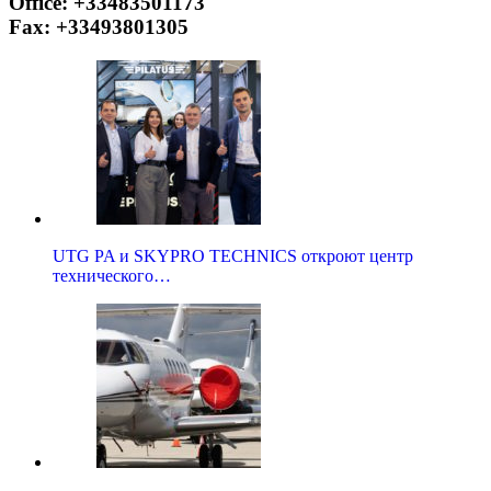
Office: +33483501173
Fax: +33493801305
UTG PA и SKYPRO TECHNICS откроют центр
технического…