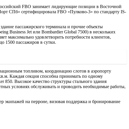
 российский FBO занимает лидирующие позиции в Восточной
Порт СПб» сертифицировала FBO «Пулково-3» по стандарту IS-
 здание пассажирского терминала и прочие объекты
g Business Jet или Bombardier Global 7500) в нескольких
яет максимально удовлетворить потребности клиентов,
до 1500 пассажиров в сутки.
виационным топливом, координацию слотов в аэропорту
 кв.м. Каждая секция способна принимать по одному
er 850. Высокое качество структуры стального здания
ортных условиях обслуживать и проводить необходимые работы,
ер экипажей на перроне, визовая поддержка и бронирование