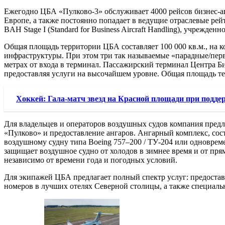
Ежегодно ЦБА «Пулково-3» обслуживает 4000 рейсов бизнес-
Европе, а также постоянно попадает в ведущие отраслевые р
BAH Stage I (Standard for Business Aircraft Handling), учреж
Общая площадь территории ЦБА составляет 100 000 кв.м., на к
инфраструктуры. При этом три так называемые «парадные/первы
метрах от входа в терминал. Пассажирский терминал Центра Б
предоставляя услуги на высочайшем уровне. Общая площадь терм
Хоккей: Гала-матч звезд на Красной площади при поддер
Для владельцев и операторов воздушных судов компания предл
«Пулково» и предоставление ангаров. Ангарный комплекс, сост
воздушному судну типа Boeing 757–200 / ТУ-204 или одновремен
защищает воздушное судно от холодов в зимнее время и от пря
независимо от времени года и погодных условий.
Для экипажей ЦБА предлагает полный спектр услуг: предостав
номеров в лучших отелях Северной столицы, а также специальн