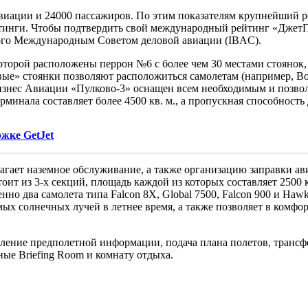
авиации и 24000 пассажиров. По этим показателям крупнейший
ейтинги. Чтобы подтвердить свой международный рейтинг «Джет
денного Международным Советом деловой авиации (IBAC).
оторой расположены перрон №6 с более чем 30 местами стоянок,
е» стоянки позволяют расположиться самолетам (например, Boein
изнес Авиации «Пулково-3» оснащен всем необходимым и позвол
инала составляет более 4500 кв. м., а пропускная способность 
жке GetJet
агает наземное обслуживание, а также организацию заправки а
оит из 3-х секций, площадь каждой из которых составляет 2500
но два самолета типа Falcon 8X, Global 7500, Falcon 900 и Hawk
мых солнечных лучей в летнее время, а также позволяет в комф
ление предполетной информации, подача плана полетов, трансф
ые Briefing Room и комнату отдыха.