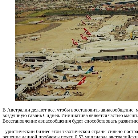
В Австралии делают все, чтобы восстановить авиасообщение,
воздушную гавань Сиднея. Инициатива является частью масш
Восстановление авиасообщения будет способствовать развитию
Туристический бизнес этой экзотической страны сильно постр
решение данной проблемы почти 0,53 миллиарда австралийски