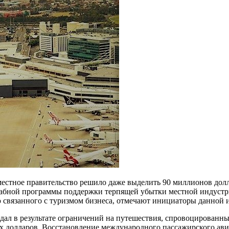
 местное правительство решило даже выделить 90 миллионов до
табной программы поддержки терпящей убытки местной индуст
 связанного с туризмом бизнеса, отмечают инициаторы данной 
адал в результате ограничений на путешествия, спровоцированн
х долларов. Восстановление международного пассажирского ав