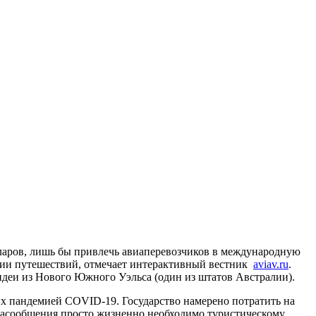
лларов, лишь бы привлечь авиаперевозчиков в международную
рии путешествий, отмечает интерактивный вестник
aviav.ru
.
идеи из Нового Южного Уэльса (один из штатов Австралии).
ых пандемией COVID-19. Государство намерено потратить на
иасообщения просто жизненно необходимо туристическому