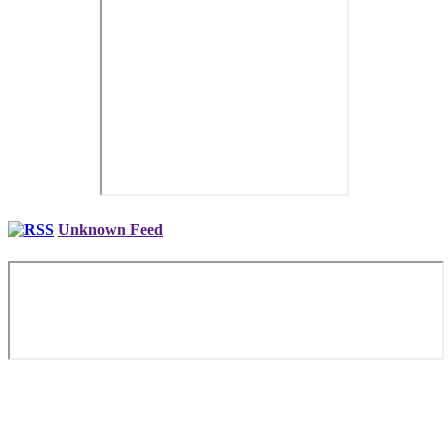
Unknown Feed
Copyright © 2026. Ділова авіація AVIAV TM (Cofrance SARL) –
повний комплекс послуг бізнес авіації, замовлення літака. Все
опубликованные материалы Сайта защищены
законодательством об авторских правах, регламентом