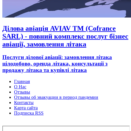
Ділова авіація AVIAV TM (Cofrance
SARL) - повний комплекс послуг бізнес
авіації, замовлення літака
Послуги ділової авіації: замовлення літака
цілодобово, оренда літака, консультації з
продажу літака та купівлі літака
Главная
О Нас
Отзывы
Отзывы об эвакуации в период пандемии
Контакты
Карта сайта
Подписка RSS