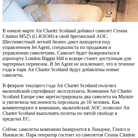
В начале марте Air Charter Scotland добавил самолет Cessna
Citation M525 (G-KSOH) в свой британский AOC.
Шестиместный легкий бизнес-джет находится под
управлением Jet Agent, специалиста по продажам и
управлению самолетами. Самолет будет базироваться в
аэропорту London Biggin Hill и вскоре станет доступным для
чартерных перевозок. В Jet Agent не исключают, что в течение
года в парк Air Charter Scotland будут добавлены новые
самолеты.
В феврале текущего года Air Charter Scotland получил
мальтийский сертификат эксплуатанта. Компания Air Charter
Scotland Europe уже зарегистрировала два самолета на Мальте
и увеличила численность персонала до 10 человек. Как
комментируют в компании, мальтийский АОС позволит Air
Charter Scotland выполнять полеты по пятой свободе в
пределах ЕС.
Сейчас самолеты компании базируются в Лондоне, Глазго и
Ньюкасле. Парк оператор состоит из самолетов Cessna Citation