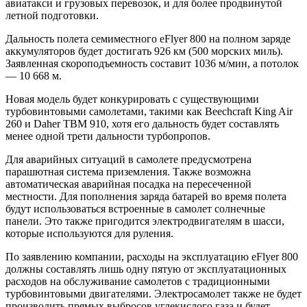
авиатакси и грузовых перевозок, и для более продвинутой
летной подготовки.
Дальность полета семиместного eFlyer 800 на полном заряде
аккумуляторов будет достигать 926 км (500 морских миль).
Заявленная скороподъемность составит 1036 м/мин, а потолок
— 10 668 м.
Новая модель будет конкурировать с существующими
турбовинтовыми самолетами, такими как Beechcraft King Air
260 и Daher TBM 910, хотя его дальность будет составлять
менее одной трети дальности турбопропов.
Для аварийных ситуаций в самолете предусмотрена
парашютная система приземления. Также возможна
автоматическая аварийная посадка на пересеченной
местности. Для пополнения заряда батарей во время полета
будут использоваться встроенные в самолет солнечные
панели. Это также пригодится электродвигателям в шасси,
которые используются для руления.
По заявлению компании, расходы на эксплуатацию eFlyer 800
должны составлять лишь одну пятую от эксплуатационных
расходов на обслуживание самолетов с традиционными
турбовинтовыми двигателями. Электросамолет также не будет
производить прямых выбросов углекислого газа и будет