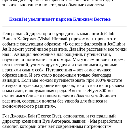
значительно тише в полете, чем обычные самолеты.
ExecuJet увеличивает парк на Ближнем Востоке
Генеральный директор и соучредитель компании JetClub
Вишал Хайермат (Vishal Hiremath) прокомментировал это
событие следующим образом: «В основе философии JetClub и
Jet It лежит устойчивое развитие. Давайте расставим все точки
над i. Авиация необходима для общения, путешествий,
изучения и понимания этого мира. Мы узнаем новое во время
путешествий, учимся друг у друга и становимся лучшими
версиями самих себя. Путешествия – вот самое лучшее
образование. И это стало возможным только благодаря
авиации. Если мы можем путешествовать при 100% чистоте
воздуха и нулевом уровне выбросов, то от этого выигрываем
и мы сами, и окружающая среда. Вместе с eFlyer 800 мы
становимся ближе к нашим целям в области устойчивого
развития, совершая полеты без ущерба для бизнеса и
экономического развития».
Г-н Джордж Бай (George Bye), основатель и генеральный
директор компании Bye Aerospace, заявил: «Мы разработали
самолет, который отвечает современным потребностям