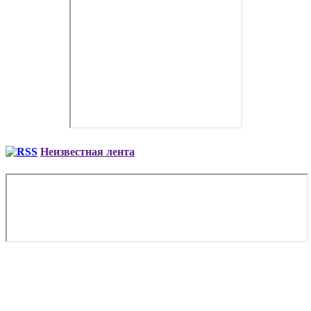
Неизвестная лента
Copyright © 2026. Деловая авиация AVIAV TM (Cofrance
SARL) — полный комплекс услуг бизнес авиации, заказ
самолета. Все опубликованные материалы Сайта защищены
законодательством об авторских правах, регламентом